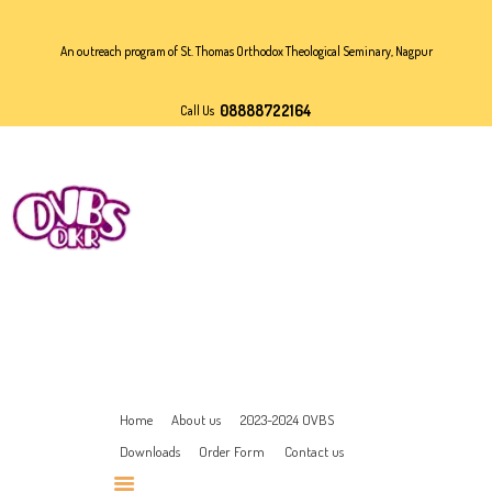
HOME
An outreach program of St. Thomas Orthodox Theological Seminary, Nagpur
ABOUT US
2023-2024 OVBS
08888722164
Call Us
DOWNLOADS
ORDER FORM
CONTACT US
Home
About us
2023-2024 OVBS
Downloads
Order Form
Contact us