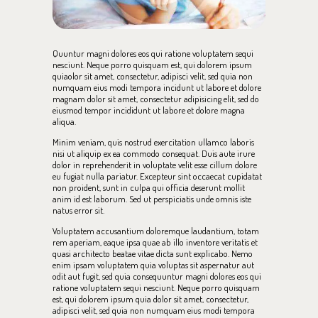
Quuntur magni dolores eos qui ratione voluptatem sequi
nesciunt. Neque porro quisquam est, qui dolorem ipsum
quiaolor sit amet, consectetur, adipisci velit, sed quia non
numquam eius modi tempora incidunt ut labore et dolore
magnam dolor sit amet, consectetur adipisicing elit, sed do
eiusmod tempor incididunt ut labore et dolore magna
aliqua.
Minim veniam, quis nostrud exercitation ullamco laboris
nisi ut aliquip ex ea commodo consequat. Duis aute irure
dolor in reprehenderit in voluptate velit esse cillum dolore
eu fugiat nulla pariatur. Excepteur sint occaecat cupidatat
non proident, sunt in culpa qui officia deserunt mollit
anim id est laborum. Sed ut perspiciatis unde omnis iste
natus error sit.
Voluptatem accusantium doloremque laudantium, totam
rem aperiam, eaque ipsa quae ab illo inventore veritatis et
quasi architecto beatae vitae dicta sunt explicabo. Nemo
enim ipsam voluptatem quia voluptas sit aspernatur aut
odit aut fugit, sed quia consequuntur magni dolores eos qui
ratione voluptatem sequi nesciunt. Neque porro quisquam
est, qui dolorem ipsum quia dolor sit amet, consectetur,
adipisci velit, sed quia non numquam eius modi tempora