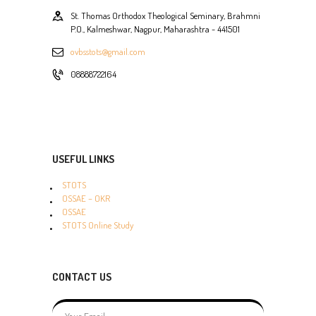
St. Thomas Orthodox Theological Seminary, Brahmni
P.O., Kalmeshwar, Nagpur, Maharashtra - 441501
ovbsstots@gmail.com
08888722164
USEFUL LINKS
STOTS
OSSAE – OKR
OSSAE
STOTS Online Study
CONTACT US